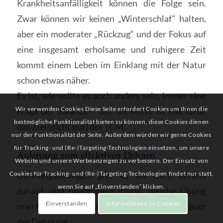
Krankheitsanfälligkeit können die Folge sein.
Zwar können wir keinen „Winterschlaf“ halten,
aber ein moderater „Rückzug“ und der Fokus auf
eine insgesamt erholsame und ruhigere Zeit
kommt einem Leben im Einklang mit der Natur
schon etwas näher.
Es ist, wie sollte es auch anders sein, immer eine
Wir verwenden Cookies Diese Seite erfordert Cookies um Ihnen die
Frage der Balance – und die Mitte ist das Ideal,
bestmögliche Funktionalität bieten zu können, diese Cookies dienen
das Ziel (nicht nur) der TCM.
nur der Funktionalität der Seite. Außerdem würden wir gerne Cookies
für Tracking- und (Re-)Targeting-Technologien einsetzen, um unsere
Anleitung zum effektiven Dehnen
Website und unsere Werbeanzeigen zu verbessern. Der Einsatz von
Cookies für Tracking- und (Re-)Targeting-Technologien findet nur statt,
Dehnungsübungen gibt es im Netz bereits
wenn Sie auf „Einverstanden“ klicken.
zuhauf, und unabhängig davon, welche Übung
Einverstanden
Informationen zu Cookies
man für sich wählt, wichtig ist jeweils die Dauer
der Dehnung.